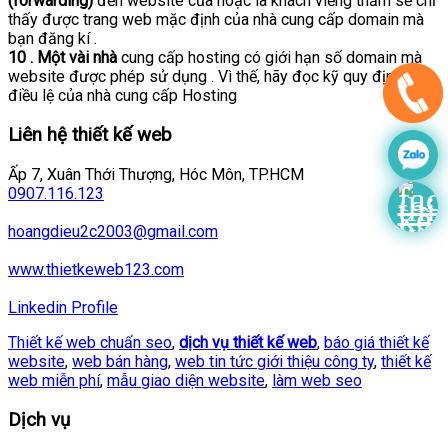
(forwarding)
đến website của hoặc là khách viếng thăm sẽ chỉ
thấy được trang web mặc định của nhà cung cấp domain mà
bạn đăng kí .
10 . Một vài nhà
cung cấp hosting có giới hạn số domain mà
website được phép sử dụng . Vì thế, hãy đọc kỹ quy định và
điều lệ của nhà cung cấp Hosting
Liên hệ thiết kế web
Ấp 7, Xuân Thới Thượng, Hóc Môn, TP.HCM
0907.116.123
hoangdieu2c2003@gmail.com
www.thietkeweb123.com
Linkedin Profile
Thiết kế web chuẩn seo
,
dịch vụ thiết kế web
,
báo giá thiết kế
website
,
web bán hàng
,
web tin tức giới thiệu công ty
,
thiết kế
web miễn phí
,
mẫu giao diện website
,
làm web seo
Dịch vụ