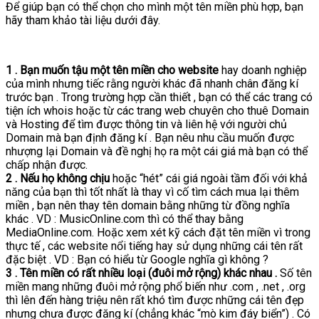
Để giúp bạn có thể chọn cho mình một tên miền phù hợp, bạn
hãy tham khảo tài liệu dưới đây.
1 . Bạn muốn tậu một tên miền cho website
hay doanh nghiệp
của mình nhưng tiếc rằng người khác đã nhanh chân đăng kí
trước bạn . Trong trường hợp cần thiết , bạn có thể các trang có
tiện ích whois hoặc từ các trang web chuyên cho thuê Domain
và Hosting để tìm được thông tin và liên hệ với người chủ
Domain mà bạn định đăng kí . Bạn nêu nhu cầu muốn được
nhượng lại Domain và đề nghị họ ra một cái giá mà bạn có thể
chấp nhận được.
2 . Nếu họ không chịu
hoặc “hét” cái giá ngoài tầm đối với khả
năng của bạn thì tốt nhất là thay vì cố tìm cách mua lại thêm
miền , bạn nên thay tên domain bằng những từ đồng nghĩa
khác . VD : MusicOnline.com thì có thể thay bằng
MediaOnline.com. Hoặc xem xét kỹ cách đặt tên miền vì trong
thực tế , các website nổi tiếng hay sử dụng những cái tên rất
đặc biệt . VD : Bạn có hiểu từ Google nghĩa gì không ?
3 . Tên miền có rất nhiều loại (đuôi mở rộng) khác nhau .
Số tên
miền mang những đuôi mở rộng phổ biến như .com , .net , .org
thì lên đến hàng triệu nên rất khó tìm được những cái tên đẹp
nhưng chưa được đăng kí (chẳng khác “mò kim đáy biển”) . Có