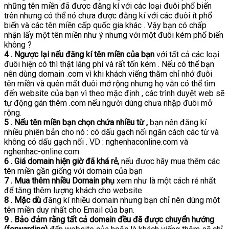
những tên miền đã được đăng kí với các loại đuôi phổ biến
trên nhưng có thể nó chưa được đăng kí với các đuôi ít phổ
biến và các tên miền cấp quốc gia khác . Vậy bạn có chấp
nhận lấy một tên miền như ý nhưng với một đuôi kém phổ biến
không ?
4 . Ngược lại nếu đăng kí tên miền của bạn
với tất cả các loại
đuôi hiện có thì thật lãng phí và rất tốn kém . Nếu có thể bạn
nên dùng domain .com vì khi khách viếng thăm chỉ nhớ đuôi
tên miền và quên mất đuôi mở rộng nhưng họ vẫn có thể tìm
đến website của bạn vì theo mặc định , các trình duyệt web sẽ
tự động gán thêm .com nếu người dùng chưa nhập đuôi mở
rộng.
5 . Nếu tên miền bạn chọn chứa nhiều từ ,
bạn nên đăng kí
nhiều phiên bản cho nó : có dấu gạch nối ngăn cách các từ và
không có dấu gạch nối . VD : nghenhaconline.com và
nghenhac-online.com
6 . Giá domain hiện giờ đã khá rẻ,
nếu được hãy mua thêm các
tên miền gần giống với domain của bạn
7 . Mua thêm nhiều Domain phụ
xem như là một cách rẻ nhất
để tăng thêm lượng khách cho website
8 . Mặc dù
đăng kí nhiều domain nhưng bạn chỉ nên dùng một
tên miền duy nhất cho Email của bạn.
9 . Bảo đảm rằng tất cả domain đều đã được chuyển hướng