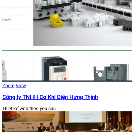
Zoom
View
Công ty TNHH Cơ Khí Điện Hưng Thịnh
Thiết kế web theo yêu cầu