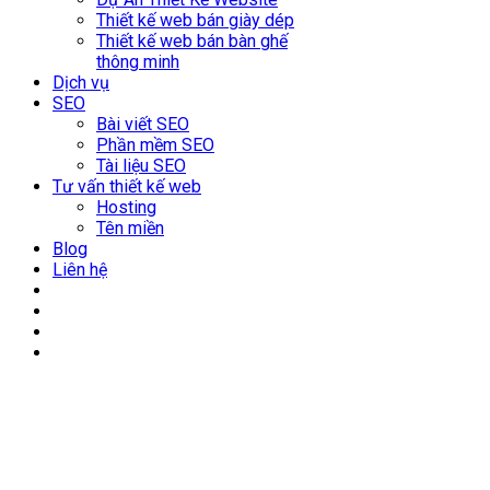
Thiết kế web bán giày dép
Thiết kế web bán bàn ghế
thông minh
Dịch vụ
SEO
Bài viết SEO
Phần mềm SEO
Tài liệu SEO
Tư vấn thiết kế web
Hosting
Tên miền
Blog
Liên hệ