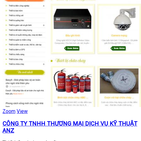
Zoom
View
CÔNG TY TNHH THƯƠNG MẠI DỊCH VỤ KỸ THUẬT
ANZ